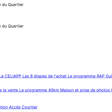
e du Quartier
e du Quartier
Le CELIAPP
Les 8 étapes de l'achat
Le programme RAP
Gu
e la vente
Le programme 40km
Maison et prise de photos
ation
Accès Courtier